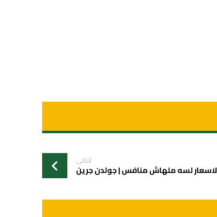
التالی
اسعار لسه ملهاش منافس | جولدن جرين