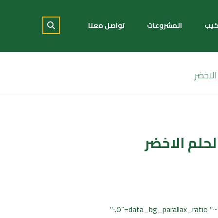
كيب
المشروعات
تواصل معنا
لاخضر
حلم الاخضر
[cmsms_row data_padding_bottom=”٥٠″ data_padding_top=”٠″ data_overlay_opacity=”٥٠″ data_color_overlay=”#٠٠٠٠٠٠″ data_bg_parallax_ratio=”٠.٥″