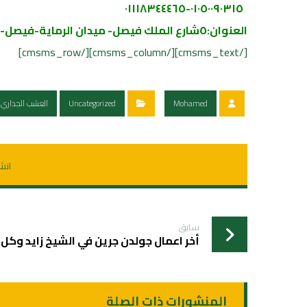
٠١٠٥٠٠٩٠٣١٥-٠١١١٨٣٤٤٤٦٥
العنوان:٥شارع الملك فيصل- ميدان الرماية-فيصل-بجوار البنك الكويتي – امام فو
[/cmsms_text][/cmsms_column][/cmsms_row]
Mohamed
Uncategorized
العشب الجداري
سابق
أخر اعمال جولدن جرين في الشيخ زايد وكل
المنشورات ذات الصلة