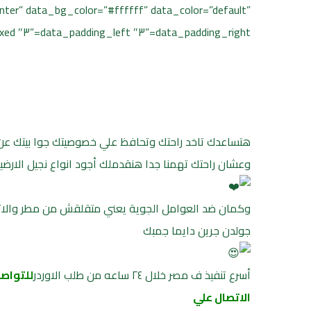
ter” data_bg_color=”#ffffff” data_color=”default”
data_padding_right=”٣″ data_padding_left=”٣″ data_width=”boxed”][cmsms_column data_width=”١/١″][cmsms_text animation_delay=”٠″]
هتساعدك تاخد راحتك وتحافظ علي خصوصيتك جوا بيتك عن 
وعشان راحتك تهمنا جدا هنقدملك أجود انواع نجيل الارضيات ا
وكمان ضد العوامل الجوية يعني متقلقش من مطر والاتربه
جولدن جرين دايما جمبك
أسرع تنفيذ ف مصر خلال ٢٤ ساعه من طلب الاوردر
للتواص
الاتصال علي