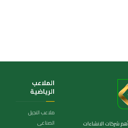
الملاعب
الرياضية
ملاعب النجيل
الصناعى
نة١٩٩٨و أصبحت من أهم شركات الانشاءات