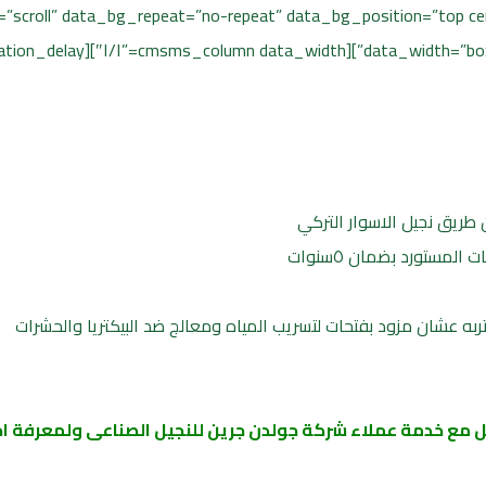
scroll” data_bg_repeat=”no-repeat” data_bg_position=”top cen
طريق نجيل الاسوار التركي
لمستورد بضمان ٥سنوات
 عشان مزود بفتحات لتسريب المياه ومعالج ضد البيكتريا والحشرات
ل مع خدمة عملاء شركة جولدن جرين للنجيل الصناعى ولمعرفة 