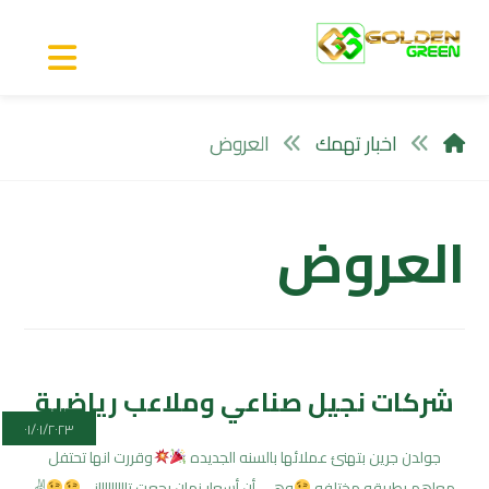
اخبار تهمك
العروض
العروض
شركات نجيل صناعي وملاعب رياضية
٠١/٠١/٢٠٢٣
جولدن جرين بتهنئ عملائها بالسنه الجديده
وقررت انها تحتفل
معاهم بطريقه مختلفه
وهي أن أسعار زمان رجعت تاااااااااني
✌