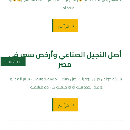
ولحد اخر ١ ...
اقرأ أكثر
أصل النجيل الصناعي وأرخص سعر في
مصر
٢٦/١٠/٢٠٢١
شركه جولدن جرين بتوفرلك نجيل صناعي مستورد وبنفس سعر المصري
لو عاوز تجدد بيتك أو او ملعبك كل ده هتلاقيه ...
اقرأ أكثر