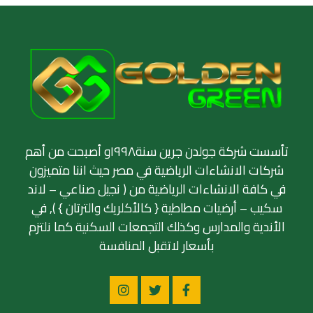
تأسست شركة جولدن جرين سنة١٩٩٨و أصبحت من أهم
شركات الانشاءات الرياضية في مصر حيث اننا متميزون
في كافة الانشاءات الرياضية من ( نجيل صناعي – لاند
سكيب – أرضيات مطاطية { كالأكلريك والترتان } ), في
الأندية والمدارس وكذلك التجمعات السكنية كما نلتزم
بأسعار لاتقبل المنافسة