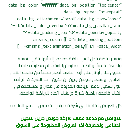
data_bg_color=”#ffffff” data_bg_position=”top center”
data_bg_repeat=”no-repeat”
data_bg_attachment=”scroll” data_bg_size=”cover”
data_bg_parallax_ratio=”٠.٥″ data_color_overlay=”#٠٠٠٠٠٠″
data_overlay_opacity=”٥٠″ data_padding_top=”٠″
data_padding_bottom=”٥٠″][cmsms_column
data_width=”١/١″][cmsms_text animation_delay=”٠″]
وتعتبر رياضة بادل تنس رياضة جديدة إلا أنها تلقى شعبية
واسعة عالمياً، وتتطلب ممارستها استخدام مضارب صلبة لا
تحتوى على أوتار على أرض ملعب أصغر حجماً من ملعب التنس
العادى، وتسعي جولدن جرين أن تكون أحد الشركات الرائدة
التى تسعى لدعم الرياضة الجديدة فى مصر، والمساعدة فى
إنشاء قاعدة رياضية كبيرة وإنشاء اتحاد للرياضة الواعدة.
كل العروض متاحة لدي شركة جولدن بخصوص جميع الملاعب
للتواصل مع خدمة عملاء شركة جولدن جرين للنجيل
الصناعى ولمعرفة اخر العروض المطروحة على السوق