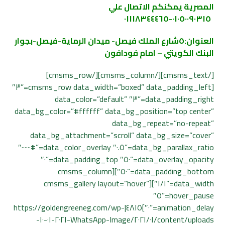
المصرية يمكنكم الاتصال علي
٠١٠٥٠٠٩٠٣١٥-٠١١١٨٣٤٤٤٦٥
العنوان:٥شارع الملك فيصل- ميدان الرماية-فيصل-بجوار
البنك الكويتي – امام فو
دافون
[/cmsms_text][/cmsms_column][/cmsms_row]
[cmsms_row data_width=”boxed” data_padding_left=”٣″
data_padding_right=”٣″ data_color=”default”
data_bg_color=”#ffffff” data_bg_position=”top center”
data_bg_repeat=”no-repeat”
data_bg_attachment=”scroll” data_bg_size=”cover”
data_bg_parallax_ratio=”٠.٥″ data_color_overlay=”#٠٠٠٠٠٠″
data_overlay_opacity=”٥٠″ data_padding_top=”٠″
data_padding_bottom=”٥٠″][cmsms_column
data_width=”١/١″][cmsms_gallery layout=”hover”
hover_pause=”٥″
animation_delay=”٠″]٤٨١٥|https://goldengreeneg.com/wp-
content/uploads/٢٠٢١/٠١/WhatsApp-Image-٢٠٢١-٠١-١٠-