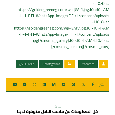
at-١.١٥.٠٤-
AM-١٥٠×١٥٠.jpg,٤٨١٦|https://goldengreeneg.com/wp-
content/uploads/٢٠٢١/٠١/WhatsApp-Image-٢٠٢١-٠١-١٠-
at-١.١٥.٠٥-
AM-١-١٥٠×١٥٠.jpg,٤٨١٧|https://goldengreeneg.com/wp-
content/uploads/٢٠٢١/٠١/WhatsApp-Image-٢٠٢١-٠١-١٠-
at-١.١٥.٠٦-AM-١-١٥٠×١٥٠.jpg[/cmsms_gallery]
[/cmsms_column][/cmsms_row]
Mohamed
Uncategorized
ملاعب البادل
سابق
كل المعلومات عن ملاعب البادل متوفرة لدينا