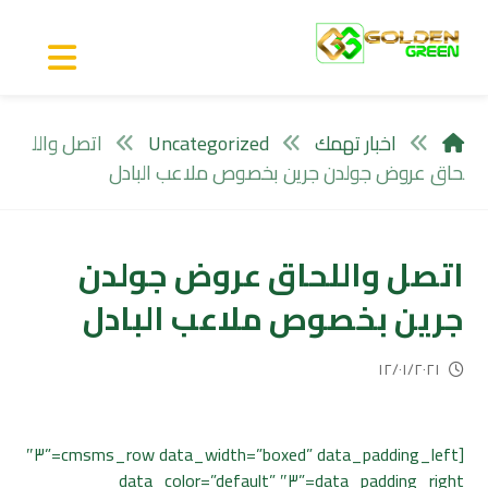
اخبار تهمك
Uncategorized
اتصل والل
حاق عروض جولدن جرين بخصوص ملاعب البادل
اتصل واللحاق عروض جولدن
جرين بخصوص ملاعب البادل
١٢/٠١/٢٠٢١
[cmsms_row data_width=”boxed” data_padding_left=”٣″
data_padding_right=”٣″ data_color=”default”