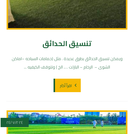
تنسيق الحدائق
ويمكن تنسيق الحدائق بطرق عديدة . مثل (حمامات السباحه –اماكن
الشوى – الرخام – البازلت …. الخ ) وتتوقف الكيفيه ...
اقرأ أكثر
٢٤/٠٧/٢٠٢٤