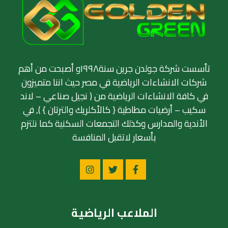
تأسست شركة جولدن جرين سنة١٩٩٨و أصبحت من أهم
شركات الانشاءات الرياضية في مصر حيث اننا متميزون
في كافة الانشاءات الرياضية من ( نجيل صناعي – لاند
سكيب – أرضيات مطاطية { كالأكلريك والترتان } ), في
الأندية والمدارس وكذلك التجمعات السكنية كما نلتزم
بأسعار لاتقبل المنافسة
الملاعب الرياضية