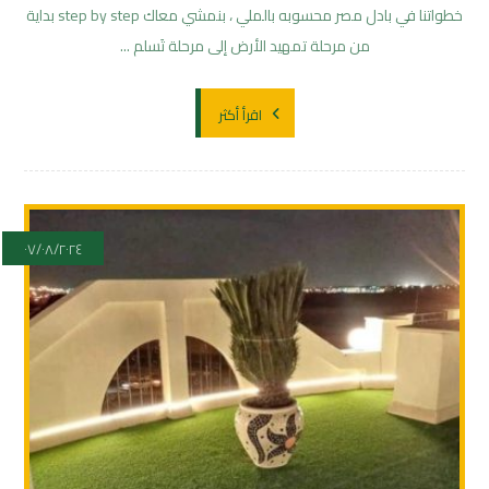
خطواتنا في بادل مصر محسوبه بالملي ، بنمشي معاك step by step بداية
من مرحلة تمهيد الأرض إلى مرحلة تَسلم ...
اقرأ أكثر
٠٧/٠٨/٢٠٢٤