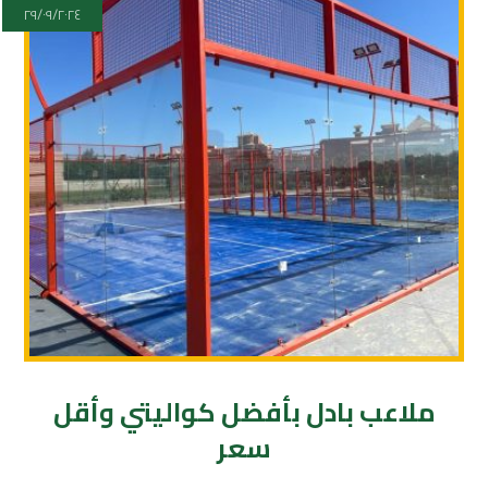
٢٩/٠٩/٢٠٢٤
ملاعب بادل بأفضل كواليتي وأقل
سعر