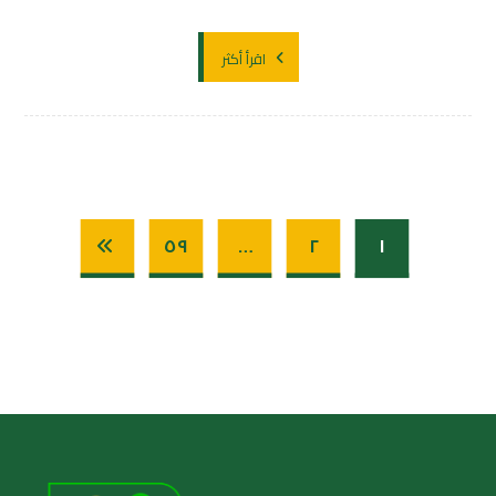
اقرأ أكثر
٥٩
…
٢
١