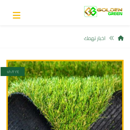
اخبار تهمك
٠١/١٠/٢٠٢٤