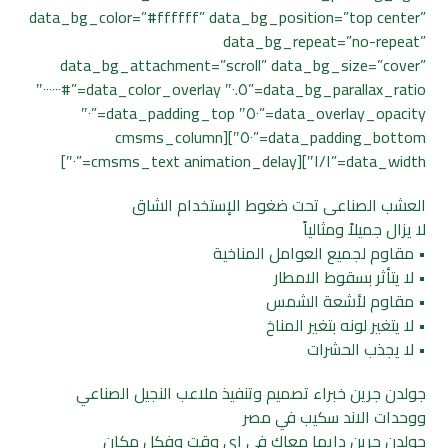
data_bg_color=”#ffffff” data_bg_position=”top center”
data_bg_repeat=”no-repeat”
data_bg_attachment=”scroll” data_bg_size=”cover”
data_bg_parallax_ratio=”٠.٥″ data_color_overlay=”#٠٠٠٠٠٠″
data_overlay_opacity=”٥٠″ data_padding_top=”٠″
data_padding_bottom=”٥٠″][cmsms_column
data_width=”١/١″][cmsms_text animation_delay=”٠″]
العشب الصناعى تحت ضغوط الإستخدام الشاق
لا يزال جميلاً ومثالياً
• مقاوم لجميع العوامل المناخية
• لا يتأثر بسقوط الامطار
• مقاوم لأشعة الشمس
• لا يتغير لونه بتغير المناخ
• لا يجذب الحشرات
جولدن جرين خبراء تصميم وتنفيذ ملاعب النجيل الصناعي
ووحدات الاند سكيب في مصر
جولدن جرين دايما معاك في اي وقت وفكل مكان