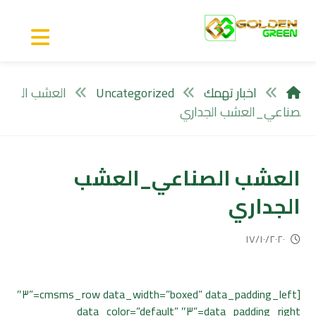
اخبار تهمك
Uncategorized
العشب ال
صناعي_العشب الجداري
العشب الصناعي_العشب
الجداري
١٧/١٠/٢٠٢٠
[cmsms_row data_width=”boxed” data_padding_left=”٣″
data_padding_right=”٣″ data_color=”default”