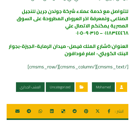
للتواصل مع خدمة عملاء شركة جولدن جرين للنجيل
الصناعى ولمعرفة اخر العروض المطروحة على السوق
المصرية يمكنكم الاتصال علي
٠١١٨٣٤٤٤٦٨ – ٠١٠٥٠٠٩٠٣١٥
العنوان:٥شارع الملك فيصل- ميدان الرماية-الجيزة-بجوار
البنك الكويتي- امام فودافون
[/cmsms_text][/cmsms_column][/cmsms_row]
Mohamed
Uncategorized
العشب الجداري