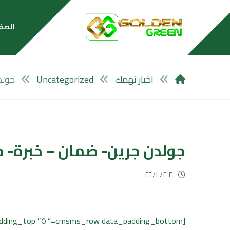
الصف
اخبار تهمك
Uncategorized
جولد
جولدن جرين- ضمان – خبرة- 
٢٦/١٠/٢٠٢٠