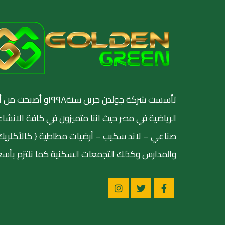
تأسست شركة جولدن جرين س
الرياضية في مصر حيث اننا متميزون في كافة الانشاء
صناعي – لاند سكيب – أرضيات مطاطية { كالأكلريك وال
والمدارس وكذلك التجمعات السكنية كما نلتزم بأسعا