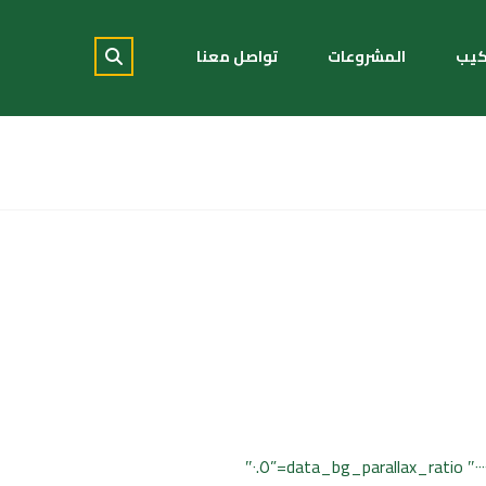
كيب
المشروعات
تواصل معنا
[cmsms_row data_padding_bottom=”٥٠″ data_padding_top=”٠″ data_overlay_opacity=”٥٠″ data_color_overlay=”#٠٠٠٠٠٠″ data_bg_parallax_ratio=”٠.٥″