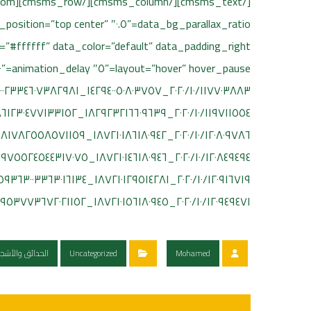
ta_bg_position=”top center”
٢٠٢٠/١٠/١٢٠٩٤٩٤٧١_١٨٧٢١٠١٥٦١٨٠٩٤٥_٥٤٧٢٩٥٣٧٧٣٦٧٢٠٢١١٥٢_n-١٥٠×١٥٠.jpg[/cmsms_gallery][/cmsms_column][/cmsms_row]
Mohamed
Uncategorized
الحدائق والأشجا