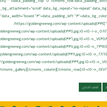
a_bg_size=”cover” data_bg_attachment=”scroll” data_bg_repeat=”no-repeat” da
layout=”hover” hover_pause=”٥″ animation_delay=”٠″]٤٣٣٤|https://goldengreeneg.com/wp-content/uploads/
ر
العشب الجداري