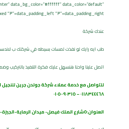
ter” data_bg_color=”#ffffff” data_color=”default”
data_padding_right=”٣″ data_padding_left=”٣″ data_width=”boxed”][cmsms_column data_width=”١/١″][cmsms_text animation_delay=”٠″]
عندك شركة
طب ايه رايك لو نفذت لمسات بسيطه في شركتك ب لاندسكي
اتصل علينا واحنا هنسهل عليك فكرة التنفيذ بالتركيب وضمان 
للتواصل مع خدمة عملاء شركة جولدن جرين للنجيل 
٠١١٨٣٤٤٤٦٨ – ٠١٠٥٠٠٩٠٣١٥
العنوان:٥شارع الملك فيصل- ميدان الرماية-الجيزة-بجوار البنك الكويتي- امام فودافون