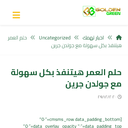
اخبار تهمك
Uncategorized
حلم العمر
هيتنفذ بكل سهولة مع جولدن جرين
حلم العمر هيتنفذ بكل سهولة
مع جولدن جرين
٢٩/١٢/٢٠٢٠
[cmsms_row data_padding_bottom=”٥٠″
data_padding_top=”٠″ data_overlay_opacity=”٥٠″