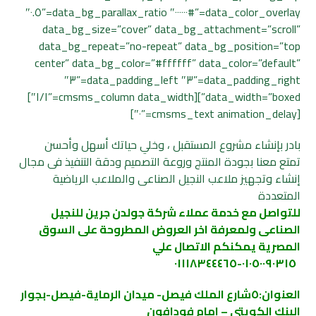
data_color_overlay=”#٠٠٠٠٠٠″ data_bg_parallax_ratio=”٠.٥″
data_bg_size=”cover” data_bg_attachment=”scroll”
data_bg_repeat=”no-repeat” data_bg_position=”top
center” data_bg_color=”#ffffff” data_color=”default”
data_padding_right=”٣″ data_padding_left=”٣″
data_width=”boxed”][cmsms_column data_width=”١/١″]
[cmsms_text animation_delay=”٠″]
بادر بإنشاء مشروع المستقبل ، وخلي حياتك أسهل وأحسن
تمتع معنا بجودة المنتج وروعة التصميم ودقة التنفيذ فى مجال
إنشاء وتجهيز ملاعب النجيل الصناعى والملاعب الرياضية
المتعددة
للتواصل مع خدمة عملاء شركة جولدن جرين للنجيل
الصناعى ولمعرفة اخر العروض المطروحة على السوق
المصرية يمكنكم الاتصال علي
٠١٠٥٠٠٩٠٣١٥-٠١١١٨٣٤٤٤٦٥
العنوان:٥شارع الملك فيصل- ميدان الرماية-فيصل-بجوار
البنك الكويتي – امام فو
دافون