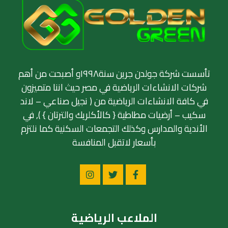
تأسست شركة جولدن جرين سنة١٩٩٨و أصبحت من أهم
شركات الانشاءات الرياضية في مصر حيث اننا متميزون
في كافة الانشاءات الرياضية من ( نجيل صناعي – لاند
سكيب – أرضيات مطاطية { كالأكلريك والترتان } ), في
الأندية والمدارس وكذلك التجمعات السكنية كما نلتزم
بأسعار لاتقبل المنافسة
الملاعب الرياضية