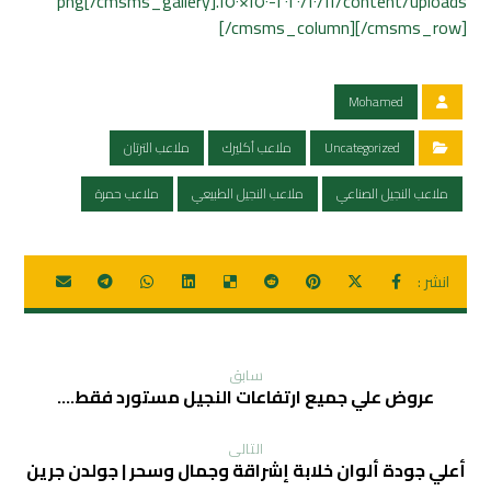
content/uploads/٢٠٢٠/١٠/١١-١٥٠×١٥٠.png[/cmsms_gallery]
[/cmsms_column][/cmsms_row]
Mohamed
Uncategorized
ملاعب أكليرك
ملاعب الترتان
ملاعب النجيل الصناعي
ملاعب النجيل الطبيعي
ملاعب حمرة
سابق
عروض علي جميع ارتفاعات النجيل مستورد فقط….
التالی
أعلي جودة ألوان خلابة إشراقة وجمال وسحر | جولدن جرين