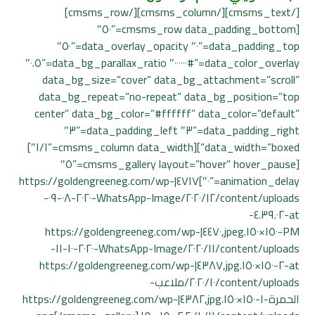
[/cmsms_text][/cmsms_column][/cmsms_row]
[cmsms_row data_padding_bottom=”٥٠″
data_padding_top=”٠″ data_overlay_opacity=”٥٠″
data_color_overlay=”#٠٠٠٠٠٠″ data_bg_parallax_ratio=”٠.٥″
data_bg_size=”cover” data_bg_attachment=”scroll”
data_bg_repeat=”no-repeat” data_bg_position=”top
center” data_bg_color=”#ffffff” data_color=”default”
data_padding_right=”٣″ data_padding_left=”٣″
data_width=”boxed”][cmsms_column data_width=”١/١″]
[cmsms_gallery layout=”hover” hover_pause=”٥″
animation_delay=”٠″]٤٧١٧|https://goldengreeneg.com/wp-
content/uploads/٢٠٢٠/١٢/WhatsApp-Image-٢٠٢٠-٠٨-٠٩-
at-٤.٣٩.٠٢-
PM-١٥٠×١٥٠.jpeg,٤٤٧٠|https://goldengreeneg.com/wp-
content/uploads/٢٠٢٠/١١/WhatsApp-Image-٢٠٢٠-١٠-١١-
at-٢-١٥٠×١٥٠.jpg,٤٣٨٧|https://goldengreeneg.com/wp-
content/uploads/٢٠٢٠/١٠/ملاعب-
الحمرة-١-١٥٠×١٥٠.jpg,٤٣٨٢|https://goldengreeneg.com/wp-