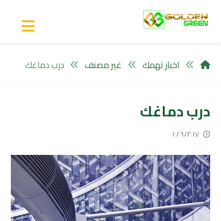
اخبار تهمك
غير مصنف
درب دماغك
درب دماغك
١٠/٠٦/٢٠١٧