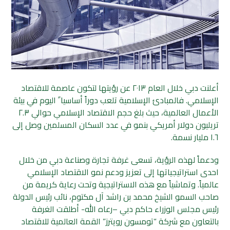
أعلنت دبي خلال العام ٢٠١٣ عن رؤيتها لتكون عاصمة للاقتصاد
الإسلامي. فالمبادئ الإسلامية تلعب دوراً أساسيا ً اليوم في بيئة
الأعمال العالمية، حيث بلغ حجم الاقتصاد الإسلامي حوالي ٢.٣
تريليون دولار أمريكي بنمو في عدد السكان المسلمين وصل إلى
١.٦ مليار نسمة.
ودعماً لهذه الرؤية، تسعى غرفة تجارة وصناعة دبي من خلال
احدى استراتيجياتها إلى تعزيز ودعم نمو الاقتصاد الإسلامي
عالمياً. وتماشياً مع هذه الاستراتيجية وتحت رعاية كريمة من
صاحب السمو الشيخ محمد بن راشد آل مكتوم، نائب رئيس الدولة
رئيس مجلس الوزراء حاكم دبي –رعاه الله- أطلقت الغرفة
بالتعاون مع شركة “تومسون رويترز” القمة العالمية للاقتصاد