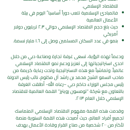
للاقتصاد الإسلامي.
فالمبادئ الإسلامية تلعب دوراً أساسيا ً اليوم في بيئة
الأعمال العالمية
حيث بلغ حجم الاقتصاد الإسلامي حوالي ٢.٣ تريليون دولار
أمريكي
بنمو في عدد السكان المسلمين وصل إلى ١.٦ مليار نسمة.
ودعماً لهذه الرؤية، تسعى غرفة تجارة وصناعة دبي من خلال
احدى استراتيجياتها إلى تعزيز ودعم نمو الاقتصاد الإسلامي
عالمياً. وتماشياً مع هذه الاستراتيجية وتحت رعاية كريمة من
صاحب السمو الشيخ محمد بن راشد آل مكتوم، نائب رئيس الدولة
رئيس مجلس الوزراء حاكم دبي –رعاه الله- أطلقت الغرفة
بالتعاون مع شركة “تومسون رويترز” القمة العالمية للاقتصاد
الإسلامي خلال العام ٢٠١٣.
وقدمت هذه القمة مفهوم الاقتصاد الإسلامي المتماسك
لجميع أفراد العالم، حيث أصبحت هذه القمة السنوية منصة
لأكثر من ٢٠٠٠ شخصية من صناع القرار وقادة الأعمال بهدف