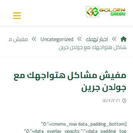
اخبار تهمك
Uncategorized
مفيش م
شاكل هتواجهك مع جولدن جرين
مفيش مشاكل هتواجهك مع
جولدن جرين
١٤/٠٢/٢٠٢١
[cmsms_row data_padding_bottom=”٥٠″
data_padding_top=”٠″ data_overlay_opacity=”٥٠″