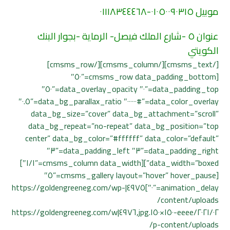
موبيل ٠١٠٥٠٠٩٠٣١٥-٠١١١٨٣٤٤٤٦٨
عنوان ٥ -شارع الملك فيصل- الرماية -بجوار البنك
الكويتي
[/cmsms_text][/cmsms_column][/cmsms_row]
[cmsms_row data_padding_bottom=”٥٠″
data_padding_top=”٠″ data_overlay_opacity=”٥٠″
data_color_overlay=”#٠٠٠٠٠٠″ data_bg_parallax_ratio=”٠.٥″
data_bg_size=”cover” data_bg_attachment=”scroll”
data_bg_repeat=”no-repeat” data_bg_position=”top
center” data_bg_color=”#ffffff” data_color=”default”
data_padding_right=”٣″ data_padding_left=”٣″
data_width=”boxed”][cmsms_column data_width=”١/١″]
[cmsms_gallery layout=”hover” hover_pause=”٥″
animation_delay=”٠″]٤٩٧٥|https://goldengreeneg.com/wp-
content/uploads/
٢٠٢١/٠٢/eeee-١٥٠×١٥٠.jpg,٤٩٧٦|https://goldengreeneg.com/w
p-content/uploads/