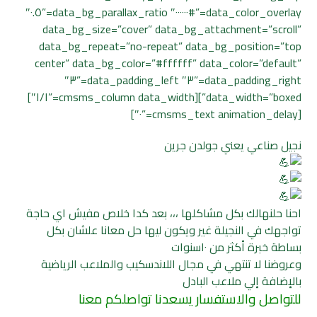
data_color_overlay=”#٠٠٠٠٠٠″ data_bg_parallax_ratio=”٠.٥″
data_bg_size=”cover” data_bg_attachment=”scroll”
data_bg_repeat=”no-repeat” data_bg_position=”top
center” data_bg_color=”#ffffff” data_color=”default”
data_padding_right=”٣″ data_padding_left=”٣″
data_width=”boxed”][cmsms_column data_width=”١/١″]
[cmsms_text animation_delay=”٠″]
نجيل صناعي يعني جولدن جرين
احنا حلنهالك بكل مشاكلها ،،، بعد كدا خلاص مفيش اي حاجة
تواجهك في النجيلة غير ويكون ليها حل معانا علشان بكل
بساطة خبرة أكثر من ١٠سنوات
وعروضنا لا تنتهي في مجال اللاندسكيب والملاعب الرياضية
بالإضافة إلي ملاعب البادل
للتواصل والاستفسار يسعدنا تواصلكم معنا