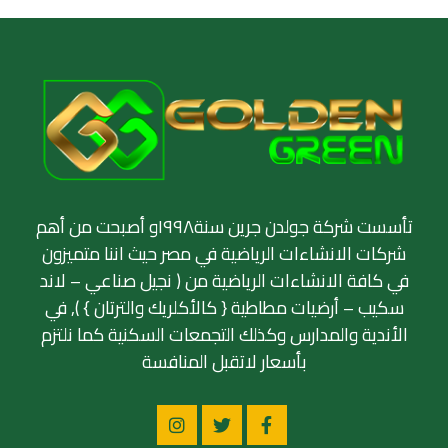
تأسست شركة جولدن جرين سنة١٩٩٨و أصبحت من أهم
شركات الانشاءات الرياضية في مصر حيث اننا متميزون
في كافة الانشاءات الرياضية من ( نجيل صناعي – لاند
سكيب – أرضيات مطاطية { كالأكلريك والترتان } ), في
الأندية والمدارس وكذلك التجمعات السكنية كما نلتزم
بأسعار لاتقبل المنافسة