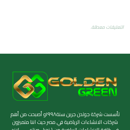
التعليقات معطلة.
تأسست شركة جولدن جرين سنة١٩٩٨و أصبحت من أهم
شركات الانشاءات الرياضية في مصر حيث اننا متميزون
في كافة الانشاءات الرياضية من ( نجيل صناعي – لاند