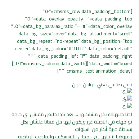
[cmsms_row data_padding_bottom=”٥٠″
data_padding_top=”٠″ data_overlay_opacity=”٥٠″
data_color_overlay=”#٠٠٠٠٠٠″ data_bg_parallax_ratio=”٠.٥″
data_bg_size=”cover” data_bg_attachment=”scroll”
data_bg_repeat=”no-repeat” data_bg_position=”top
center” data_bg_color=”#ffffff” data_color=”default”
data_padding_right=”٣″ data_padding_left=”٣″
data_width=”boxed”][cmsms_column data_width=”١/١″]
[cmsms_text animation_delay=”٠″]
نجيل صناعي يعني جولدن جرين
احنا حلنهالك بكل مشاكلها ،،، بعد كدا خلاص مفيش اي حاجة
تواجهك في النجيلة غير ويكون ليها حل معانا علشان بكل
بساطة خبرة أكثر من ١٠سنوات
وعروضنا لا تنتهي في مجال اللاندسكيب والملاعب الرياضية