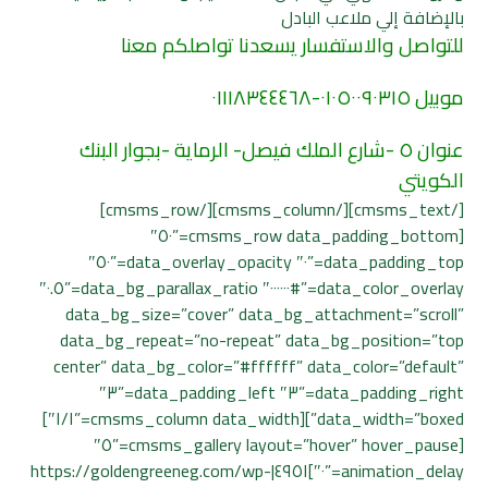
بالإضافة إلي ملاعب البادل
للتواصل والاستفسار يسعدنا تواصلكم معنا
موبيل ٠١٠٥٠٠٩٠٣١٥-٠١١١٨٣٤٤٤٦٨
عنوان ٥ -شارع الملك فيصل- الرماية -بجوار البنك
الكويتي
[/cmsms_text][/cmsms_column][/cmsms_row]
[cmsms_row data_padding_bottom=”٥٠″
data_padding_top=”٠″ data_overlay_opacity=”٥٠″
data_color_overlay=”#٠٠٠٠٠٠″ data_bg_parallax_ratio=”٠.٥″
data_bg_size=”cover” data_bg_attachment=”scroll”
data_bg_repeat=”no-repeat” data_bg_position=”top
center” data_bg_color=”#ffffff” data_color=”default”
data_padding_right=”٣″ data_padding_left=”٣″
data_width=”boxed”][cmsms_column data_width=”١/١″]
[cmsms_gallery layout=”hover” hover_pause=”٥″
animation_delay=”٠″]٤٩٥١|https://goldengreeneg.com/wp-