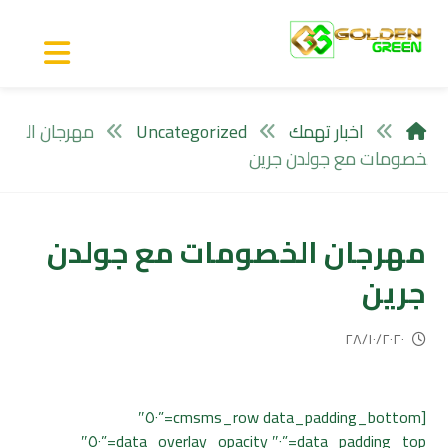
اخبار تهمك
Uncategorized
مهرجان ال
خصومات مع جولدن جرين
مهرجان الخصومات مع جولدن
جرين
٢٨/١٠/٢٠٢٠
[cmsms_row data_padding_bottom=”٥٠″
data_padding_top=”٠″ data_overlay_opacity=”٥٠″