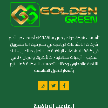
تأسست شركة جولدن جرين سنة١٩٩٨و أصبحت من أهم
شركات الانشاءات الرياضية في مصر حيث اننا متميزون
في كافة الانشاءات الرياضية من ( نجيل صناعي – لاند
سكيب – أرضيات مطاطية { كالأكلريك والترتان } ), في
الأندية والمدارس وكذلك التجمعات السكنية كما نلتزم
بأسعار لاتقبل المنافسة
الملاعب الرياضية