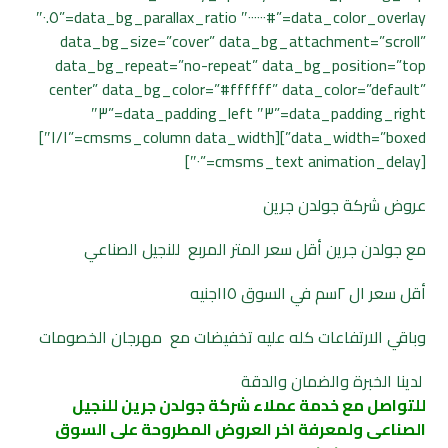
data_color_overlay=”#٠٠٠٠٠٠″ data_bg_parallax_ratio=”٠.٥″
data_bg_size=”cover” data_bg_attachment=”scroll”
data_bg_repeat=”no-repeat” data_bg_position=”top
center” data_bg_color=”#ffffff” data_color=”default”
data_padding_right=”٣″ data_padding_left=”٣″
data_width=”boxed”][cmsms_column data_width=”١/١″]
[cmsms_text animation_delay=”٠″]
عروض شركة جولدن جرين
مع جولدن جرين أقل سعر المتر المربع للنجيل الصناعي
أقل سعر ال ٢سم في السوق ١١٥جنيه
وباقي الارتفاعات كله عليه تخفيضات مع مهرجان الخصومات
لدينا الخبرة والضمان والدقة
للتواصل مع خدمة عملاء شركة جولدن جرين للنجيل
الصناعى ولمعرفة اخر العروض المطروحة على السوق