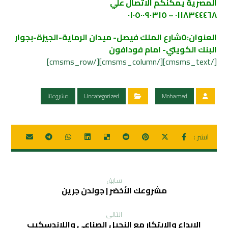
المصرية يمكنكم الاتصال علي
٠١١٨٣٤٤٤٦٨ – ٠١٠٥٠٠٩٠٣١٥
العنوان:٥شارع الملك فيصل- ميدان الرماية-الجيزة-بجوار
البنك الكويتي- امام فو
دافون
[/cmsms_text][/cmsms_column][/cmsms_row]
Mohamed
Uncategorized
مشروعتنا
سابق
مشروعك الأخضر | جولدن جرين
التالی
الابداع والابتكار مع النجيل الصناعي واللاندسكيب