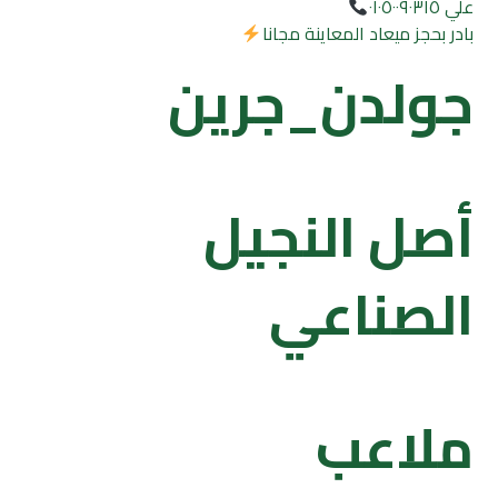
علي ٠١٠٥٠٠٩٠٣١٥
بادر بحجز ميعاد المعاينة مجانا
جولدن_جرين
أصل النجيل
الصناعي
ملاعب