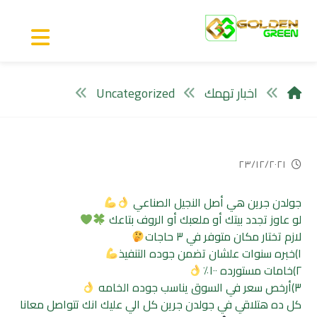
اخبار تهمك
Uncategorized
٢٣/١٢/٢٠٢١
جولدن جرين هي أصل النجيل الصناعي
لو عاوز تجدد بيتك أو ملعبك أو الروف بتاعك
لازم تختار مكان متوفر في ٣ حاجات
١)خبره سنوات علشان تضمن جوده التنفيذ
٢)خامات مستورده ١٠٠٪
٣)أرخص سعر في السوق يناسب جوده الخامه
كل ده هتلاقي في جولدن جرين كل الي عليك انك تتواصل معانا