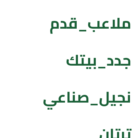
ملاعب_قدم
جدد_بيتك
نجيل_صناعي
ترتان