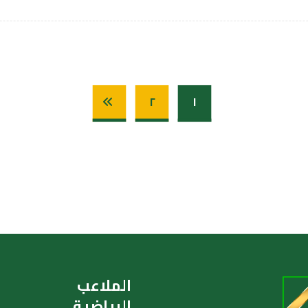
٢
١
الملاعب
الرياضية