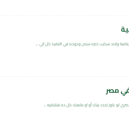
ية
ضية ولاند سكيب خبره سنين وجوده في التنفيذ كل الي ...
في مصر
لو عاوز تجدد بيتك أو او ملعبك كل ده هتلاقيه ...