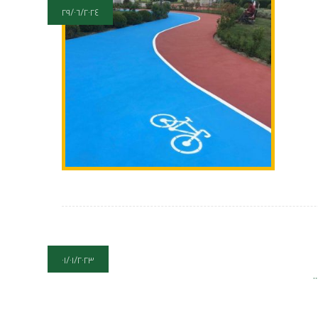
٢٩/٠٦/٢٠٢٤
٠١/٠١/٢٠٢٣