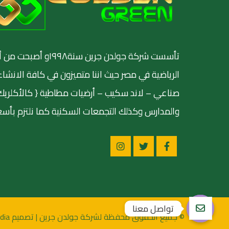
تأسست شركة جولدن جرين س
الرياضية في مصر حيث اننا متميزون في كافة الانشاء
صناعي – لاند سكيب – أرضيات مطاطية { كالأكلريك وال
والمدارس وكذلك التجمعات السكنية كما نلتزم بأسعا
تواصل معنا
© جميع الحقوق محفظة لشركة جولدن جرين | تصميم ٥G Media
Open chaty