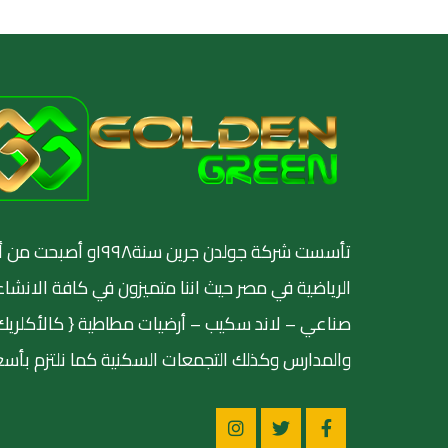
تأسست شركة جولدن جرين س
الرياضية في مصر حيث اننا متميزون في كافة الانشاء
صناعي – لاند سكيب – أرضيات مطاطية { كالأكلريك وال
والمدارس وكذلك التجمعات السكنية كما نلتزم بأسعا