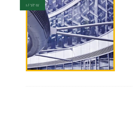
١٠/٠٦/٢٠١٧