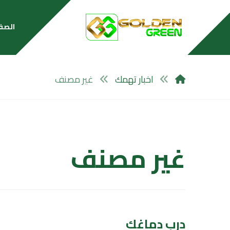
الصف
اخبار تهمك
غير مصنف
غير مصنف
درب دماغك