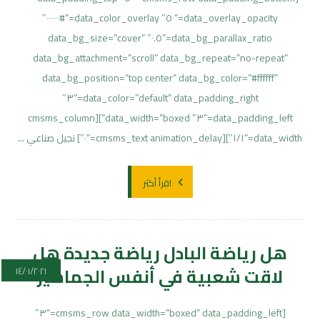
data_overlay_opacity=”٥٠″ data_color_overlay=”#٠٠٠٠٠٠″
data_bg_parallax_ratio=”٠.٥″ data_bg_size=”cover”
data_bg_attachment=”scroll” data_bg_repeat=”no-repeat”
data_bg_position=”top center” data_bg_color=”#ffffff”
data_color=”default” data_padding_right=”٣″
data_padding_left=”٣″ data_width=”boxed”][cmsms_column
data_width=”١/١″][cmsms_text animation_delay=”٠″] نجيل صناعي ...
اقرأ أكثر
هل رياضة البادل رياضة جديدة هل
لاقت شعبية في أنفس الجماهير
١٤/٠١/٢٠٢١
[cmsms_row data_width=”boxed” data_padding_left=”٣″