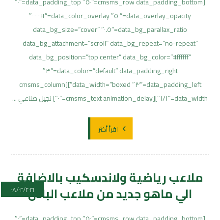
[cmsms_row data_padding_bottom=”٥٠″ data_padding_top=”٠″
data_overlay_opacity=”٥٠″ data_color_overlay=”#٠٠٠٠٠٠″
data_bg_parallax_ratio=”٠.٥″ data_bg_size=”cover”
data_bg_attachment=”scroll” data_bg_repeat=”no-repeat”
data_bg_position=”top center” data_bg_color=”#ffffff”
data_color=”default” data_padding_right=”٣″
data_padding_left=”٣″ data_width=”boxed”][cmsms_column
data_width=”١/١″][cmsms_text animation_delay=”٠″] نجيل صناعي ...
اقرأ أكثر
ملاعب رياضية ولاندسكيب بالاضافة
الي ماهو جديد من ملاعب البادل
٠٨/٠٢/٢٠٢١
[cmsms_row data_padding_bottom=”٥٠″ data_padding_top=”٠″