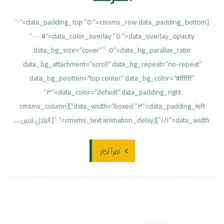
[cmsms_row data_padding_bottom=”٥٠″ data_padding_top=”٠″
data_overlay_opacity=”٥٠″ data_color_overlay=”#٠٠٠٠٠٠″
data_bg_parallax_ratio=”٠.٥″ data_bg_size=”cover”
data_bg_attachment=”scroll” data_bg_repeat=”no-repeat”
data_bg_position=”top center” data_bg_color=”#ffffff”
data_color=”default” data_padding_right=”٣″
data_padding_left=”٣″ data_width=”boxed”][cmsms_column
data_width=”١/١″][cmsms_text animation_delay=”٠″] البادل تنس ...
اقرأ أكثر