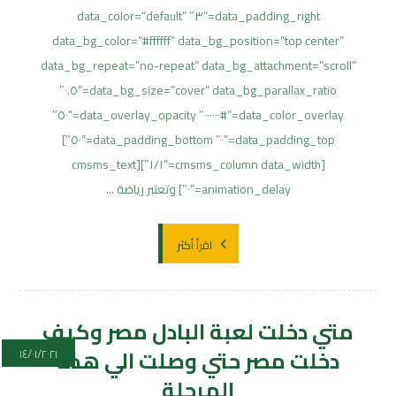
data_padding_right=”٣″ data_color=”default”
data_bg_color=”#ffffff” data_bg_position=”top center”
data_bg_repeat=”no-repeat” data_bg_attachment=”scroll”
data_bg_size=”cover” data_bg_parallax_ratio=”٠.٥″
data_color_overlay=”#٠٠٠٠٠٠″ data_overlay_opacity=”٥٠″
data_padding_top=”٠″ data_padding_bottom=”٥٠″]
[cmsms_column data_width=”١/١″][cmsms_text
animation_delay=”٠″] وتعتبر رياضة ...
اقرأ أكثر
متي دخلت لعبة البادل مصر وكيف
دخلت مصر حتي وصلت الي هذه
١٤/٠١/٢٠٢١
المرحلة