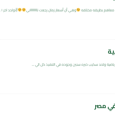
ل معاهم بطريقه مختلفه
وهي أن أسعار زمان رجعت تاااااااااني
✌
ولحد اخر ١ ...
ية
ضية ولاند سكيب خبره سنين وجوده في التنفيذ كل الي ...
في مصر