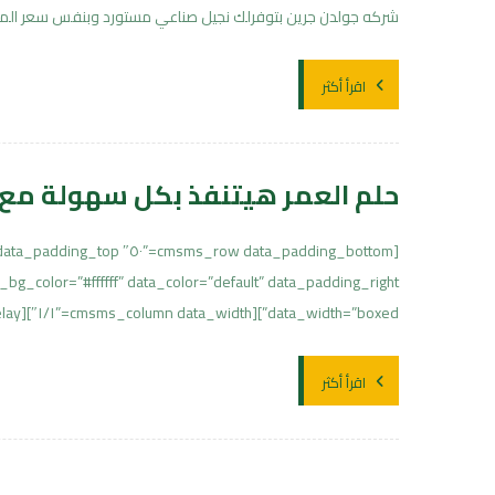
شركه جولدن جرين بتوفرلك نجيل صناعي مستورد وبنفس سعر المصري 
اقرأ أكثر
حلم العمر هيتنفذ بكل سهولة مع 
data_width=”boxed”][cmsms_column data_width=”١/١″][cmsms_text animation_delay=”٠″] بادر بإنشاء ...
اقرأ أكثر