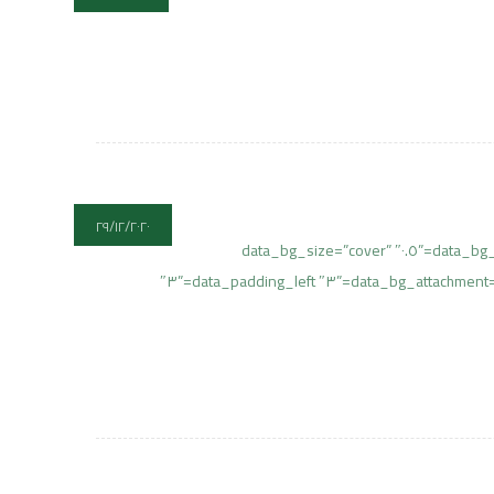
٢٩/١٢/٢٠٢٠
[cmsms_row data_padding_bottom=”٥٠″ data_padding_top=”٠″ data_overlay_opacity=”٥٠″ data_color_overlay=”#٠٠٠٠٠٠″ data_bg_parallax_ratio=”٠.٥″ data_bg_size=”cover”
data_bg_attachment=”scroll” data_bg_repeat=”no-repeat” data_bg_position=”top center” data_bg_color=”#ffffff” data_color=”default” data_padding_right=”٣″ data_padding_left=”٣″