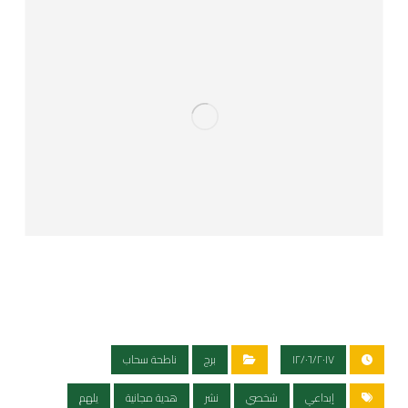
١٢/٠٦/٢٠١٧
برج
ناطحة سحاب
إبداعي
شخصي
نشر
هدية مجانية
يلهم