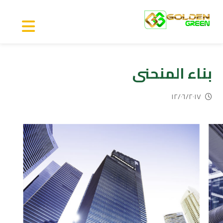
بناء المنحنى
١٢/٠٦/٢٠١٧