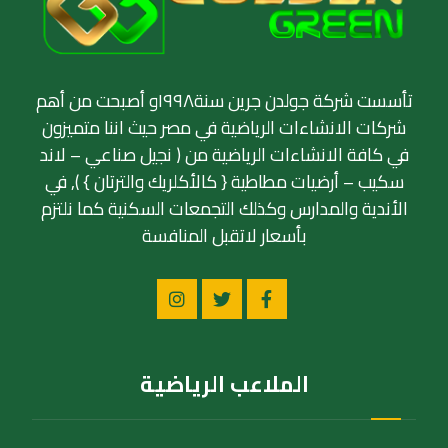
تأسست شركة جولدن جرين سنة١٩٩٨و أصبحت من أهم
شركات الانشاءات الرياضية في مصر حيث اننا متميزون
في كافة الانشاءات الرياضية من ( نجيل صناعي – لاند
سكيب – أرضيات مطاطية { كالأكلريك والترتان } ), في
الأندية والمدارس وكذلك التجمعات السكنية كما نلتزم
بأسعار لاتقبل المنافسة
الملاعب الرياضية