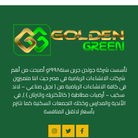
تأسست شركة جولدن جرين سنة١٩٩٨و أصبحت من أهم
شركات الانشاءات الرياضية في مصر حيث اننا متميزون
في كافة الانشاءات الرياضية من ( نجيل صناعي – لاند
سكيب – أرضيات مطاطية { كالأكلريك والترتان } ), في
الأندية والمدارس وكذلك التجمعات السكنية كما نلتزم
بأسعار لاتقبل المنافسة