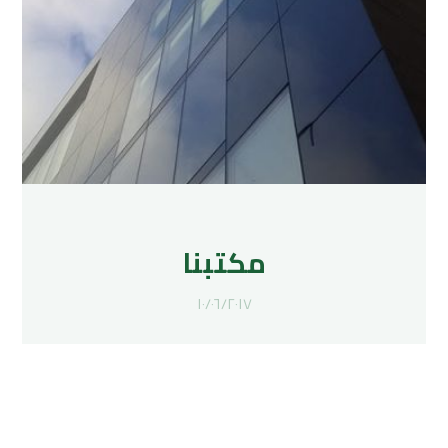
مكتبنا
١٠/٠٦/٢٠١٧