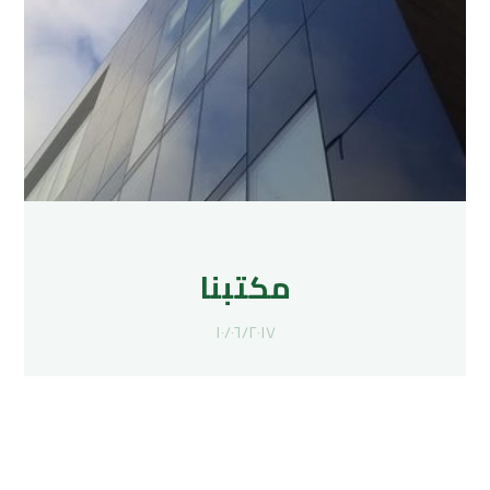
مكتبنا
١٠/٠٦/٢٠١٧