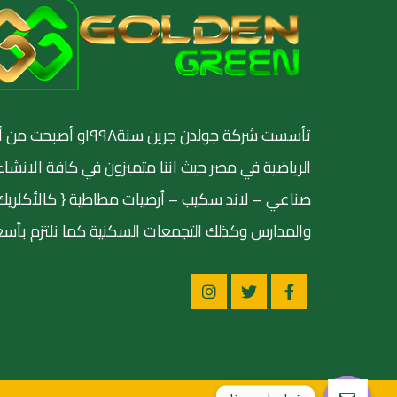
تأسست شركة جولدن جرين س
الرياضية في مصر حيث اننا متميزون في كافة الانشاء
صناعي – لاند سكيب – أرضيات مطاطية { كالأكلريك وال
والمدارس وكذلك التجمعات السكنية كما نلتزم بأسعا